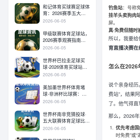
和记体育买球赛足球体
钓鱼站
：号称
育：2026赛季五大联
挂羊头卖狗肉
赛投注策略与趋势解析
2026-06-05
屏。
真·免费但随时
甲级联赛体育足球站，
所以，我要给
2026赛季观赛指南与
深度解析（甲级联赛体
育直播决赛在
2026-06-05
育足球站）
世界杯巴拉圭足球买
怎么在202
球-2026体育买球站足
球体育：巴拉圭出线赔
2026-06-05
率与实战指南
说个亲身经历
美加墨世界杯体育堵
费站”，结果
球-非洲杯比球赛：
2026年两大足球盛事
2026-06-05
了。他气得直
的对比与展望
世界杯南非竞猜投球·
那么，202
五大联赛体育足球比
球：2026年你必须知
优先考虑国
2026-06-05
道的几件事
时免费”或