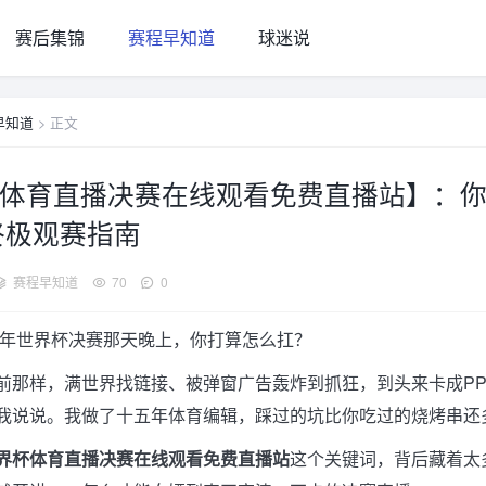
赛后集锦
赛程早知道
球迷说
早知道
> 正文
体育直播决赛在线观看免费直播站】：
6终极观赛指南
赛程早知道
70
0
26年世界杯决赛那天晚上，你打算怎么扛？
前那样，满世界找链接、被弹窗广告轰炸到抓狂，到头来卡成PP
我说说。我做了十五年体育编辑，踩过的坑比你吃过的烧烤串还
界杯体育直播决赛在线观看免费直播站
这个关键词，背后藏着太