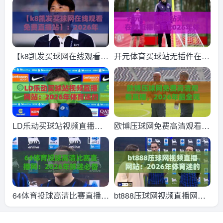
站：2026年体育迷的终极
费直播站，【365best压球
观赛指南
站】2026年全新观赛体验
与避坑指南
【k8凯发买球网在线观看免
开元体育买球站无插件在线
费直播站】：2026年体育
直播网！2026年体育迷的
迷的终极观赛指南？
观赛新选择，你试过没？
LD乐动买球站视频直播网
欧博压球网免费高清观看直
站：2026年体育迷的新选
播，2026年最全观赛攻略
择【LD乐动买球站视频直
（欧博压球网免费高清观看
播网站】
直播）你值得收藏
64体育投球高清比赛直播
bt888压球网视频直播网
网：2026年球迷必备的观
站：2026年体育迷的新选