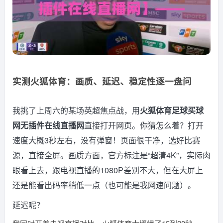
实测火狐体育：画质、延迟、稳定性逐一盘问
我挑了上周六的某场英超焦点战，用
火狐体育足球买球
网无插件在线直播网
直接打开网页。你猜怎么着？打开
速度大概3秒左右，没有弹窗！页面很干净，选好比赛
源，直接全屏。画质方面，官方标注是“超清4K”，实际肉
眼看上去，跟电视直播的1080P差别不大，但在大屏上
还是能看出码率稍低一点（也可能是我网速问题）。
延迟呢？