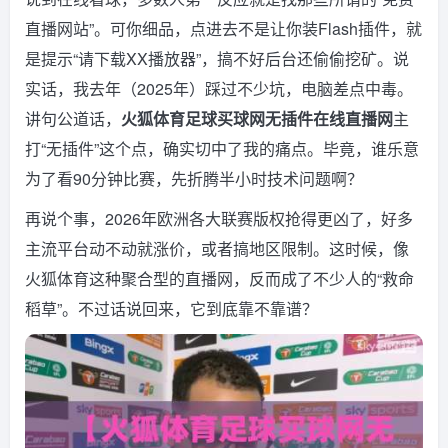
直播网站”。可你细品，点进去不是让你装Flash插件，就
是提示“请下载XX播放器”，搞不好后台还偷偷挖矿。说
实话，我去年（2025年）踩过不少坑，电脑差点中毒。
讲句公道话，
火狐体育足球买球网无插件在线直播网
主
打“无插件”这个点，确实切中了我的痛点。毕竟，谁乐意
为了看90分钟比赛，先折腾半小时技术问题啊？
再说个事，2026年欧洲各大联赛版权抢得更凶了，好多
主流平台动不动就涨价，或者搞地区限制。这时候，像
火狐体育这种聚合型的直播网，反而成了不少人的“救命
稻草”。不过话说回来，它到底靠不靠谱？