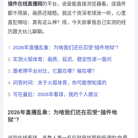
插件在线直播网
的平台，说是能直接浏览器看，连插件
都不用装，画质还贼稳。我这个资深老球迷一听，心里
直犯嘀咕：真有这么神？得，今天就拿我自己实测的经
历跟大伙儿聊聊。
1.
2026年直播乱象：为啥我们还在忍受“插件地狱”？
2.
实测火狐体育：画质、延迟、稳定性逐一盘问
3.
跟老牌平台对比，它赢在哪？输在哪？
4.
问答时间：关于火狐体育，你可能想知道的
5.
写在最后：2026年看球，我的个人建议
2026年直播乱象：为啥我们还在忍受“插件地
狱”？
说到在线看球，多数人第一反应就是找那些所谓的“免费