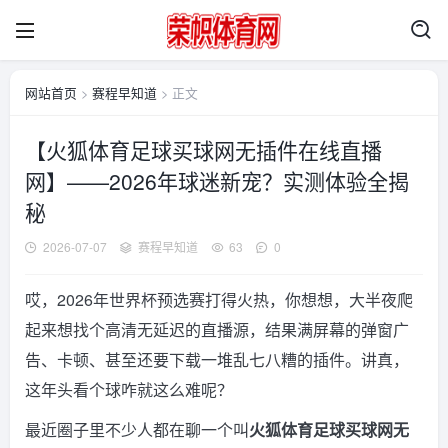
网站首页
>
赛程早知道
> 正文
【火狐体育足球买球网无插件在线直播
网】——2026年球迷新宠？实测体验全揭
秘
2026-07-07
赛程早知道
63
0
哎，2026年世界杯预选赛打得火热，你想想，大半夜爬
起来想找个高清无延迟的直播源，结果满屏幕的弹窗广
告、卡顿、甚至还要下载一堆乱七八糟的插件。讲真，
这年头看个球咋就这么难呢？
最近圈子里不少人都在聊一个叫
火狐体育足球买球网无