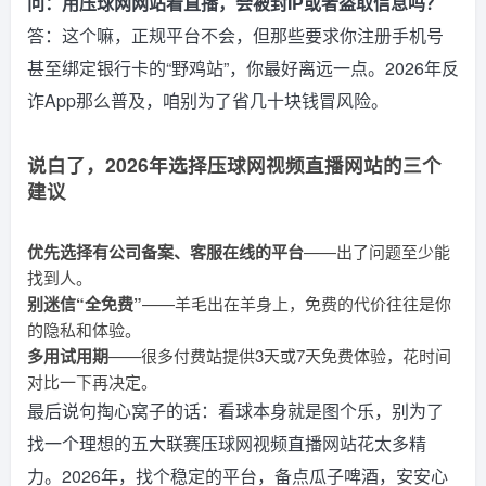
问：用压球网网站看直播，会被封IP或者盗取信息吗？
答：这个嘛，正规平台不会，但那些要求你注册手机号
甚至绑定银行卡的“野鸡站”，你最好离远一点。2026年反
诈App那么普及，咱别为了省几十块钱冒风险。
说白了，2026年选择压球网视频直播网站的三个
建议
优先选择有公司备案、客服在线的平台
——出了问题至少能
找到人。
别迷信“全免费”
——羊毛出在羊身上，免费的代价往往是你
的隐私和体验。
多用试用期
——很多付费站提供3天或7天免费体验，花时间
对比一下再决定。
最后说句掏心窝子的话：看球本身就是图个乐，别为了
找一个理想的五大联赛压球网视频直播网站花太多精
力。2026年，找个稳定的平台，备点瓜子啤酒，安安心