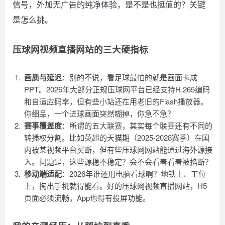
信号，外加无广告的纯净体验，是不是也挺值的？关键
是怎么挑。
压球网视频直播网站的三大硬指标
画质与延迟
：别的不说，看足球最怕的就是画面卡成
PPT。2026年大部分正规压球网平台已经支持H.265编码
和自适应码率，但有些小站还在用老旧的Flash播放器。
你细品，一个进球画面突然糊掉，你急不急？
赛事覆盖度
：所谓的五大联赛，其实每个联赛还有不同的
转播权分割。比如英超的天猫期（2025-2028赛季）在国
内被某视频平台买断，但有些压球网网站能通过海外源接
入。问题是，这些源稳不稳定？会不会看着看着被掐断？
移动端适配
：2026年谁还用电脑看球啊？地铁上、工位
上，掏出手机就得能看。好的压球网视频直播网站，H5
页面必须流畅，App也得有投屏功能。