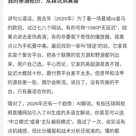
我的亲测经历：从踩坑到真香
讲句公道话，我去年（2025年）为了看一场曼城vs皇马
的欧冠，试过七八个网站。有的号称“1080P无延迟”，结
果点进去是伪高清；有的非要我下奇怪的播放器，我差
点以为手机要中毒。最后找到一家叫“球途”的站，它家其
实是个聚合平台，把各个联赛的官方源和野源都列出
来，用户自己选。平心而论，它家的英超源是真不错，
延迟大概就十秒，跟付费平台差不太多。但意甲和法甲
的源就差一些，偶尔会断流。说白了，没有完美的平
台，只有最适合你的。
哦对了，2026年还有一个趋势：AI解说。有些压球网视
频直播网站引入了AI生成的多语言解说，你甚至可以选
“中立模式”或者“主队偏袒模式”。我试了一次，说实话有
点机械感，但比分播报和战术分析还挺准的。懂的都