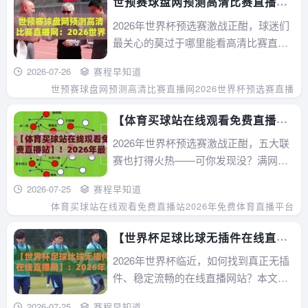
世预赛球盘网预测高清比赛直播
少，它凭什么脱颖而出？本文将从真实
网：2026世界杯预选赛，这些细节
2026年世界杯预选赛激战正酣，球迷们
用户反馈、技术底层...
你注意到了吗？
最关心的莫过于哪里能看高清比赛直
播、预测数据是否靠谱。本文结合资深
2026-07-26
赛程早知道
体育编辑的实战经验，为你拆解世预赛
世预赛球盘网预测高清比赛直播网
2026世界杯预选赛直播
球盘网预测与高清比赛直播网的关联，
揭秘那些被忽略的细节——从数据来源
【体育买球站在线观看免费直播
到观赛体验，一口气讲清楚。...
站】！2026年最全观赛指南
2026年世界杯预选赛激战正酣，五大联
赛也打得火热——可你发现没？满网搜
“体育买球站在线观看免费直播站”的人
2026-07-25
赛程早知道
越来越多。说白了，大家就是想找个靠
体育买球站在线观看免费直播站
2026年免费体育直播平台
谱、流畅、还不花冤枉钱的地儿看球。
这篇指南不跟你扯虚的，直接摸底20
【世界杯足球比球无插件在线直播
+个真实平台，从画质、延迟、广告到手
网】：2026年看球新姿势，这些隐
2026年世界杯临近，如何找到真正无插
机适配全盘...
藏功能你用过吗？
件、稳定流畅的在线直播网站？本文深
度评测当前主流世界杯足球比球无插件
2026-07-25
赛程早知道