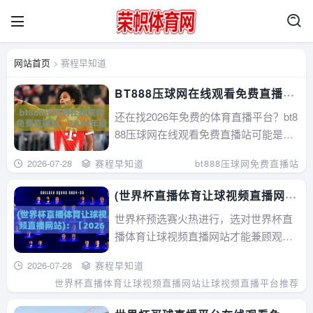
网站首页
> 赛程早知道
BT888压球网在线观看免费直播
站，2026年最全赛事直播指南
还在找2026年免费的体育直播平台？bt8
88压球网在线观看免费直播站可能是你
今晚的救星。本文从实际体验出发，挖
2026-07-28
赛程早知道
bt888压球网
免费直播站
出它的画质、赛事覆盖、避坑技巧和内
行建议，帮你省下会员费又不耽误看
(世界杯直播体育让球视频直播网
球。不管是欧冠、NBA还是世预赛，看
站)：【2026新趋势】这些平台让
世界杯预选赛火热进行，选对世界杯直
完这篇你再决定点不点进去。...
你看球输球都过瘾！
播体育让球视频直播网站才能兼顾观赛
与盘口分析。本文实测三大平台，从延
2026-07-28
赛程早知道
迟、画质到数据深度逐一对比，帮你避
世界杯直播体育让球视频直播网站
让球视频直播平台推荐
坑。附带问答解决常见疑惑，2026年观
赛指南就看这一篇。...