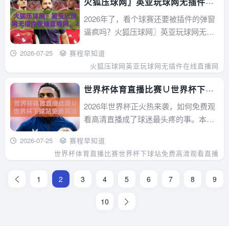
火狐压球网〗英亚玩球网无插件在
绝赌博，只看真球。...
线直播网，2026年看球新姿势？
2026年了，看个球赛还要被插件的弹窗
逼疯吗？火狐压球网〗英亚玩球网无插
件在线直播网最近在球迷圈悄悄走红，
2026-07-25
赛程早知道
主打即开即播、不需任何插件。本文从
火狐压球网
英亚玩球网无插件在线直播网
实测体验、避坑指南到灵魂问答，帮你
全面剖析这个“灰色直播平台”的真实水
世界杯体育直播比赛∪世界杯下球
平。说实话，用好了是神器，用不好就
站免费高清观看直播：2026【世界
2026年世界杯正火热来袭，如何免费观
是踩雷——到...
杯体育直播比赛】全网观赛指南
看高清直播成了球迷最头疼的事。本文
围绕“世界杯体育直播比赛∪世界杯下球
2026-07-25
赛程早知道
站免费高清观看直播”核心关键词，拆解
世界杯体育直播比赛
世界杯下球站免费高清观看直播
免费直播的野路子：从靠谱下球站挑
选、IPTV源导入，到广告屏蔽和带宽优
1
2
3
4
5
6
7
8
9
化，手把手教你避开收费陷阱。没有堆
砌术语，...
10