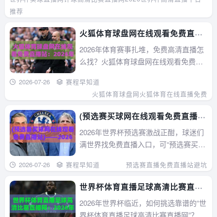
直播网评球高清比赛直播网”背后的真实
推荐
需求，帮你避坑选优。无论你是老球迷
还是新手，这篇都能让你看球更爽、懂
火狐体育球盘网在线观看免费直播
球更深。...
站：2026年体育迷不可错过的观赛
2026年体育赛事扎堆，免费高清直播怎
新姿势
么找？火狐体育球盘网在线观看免费直
播站成了老球迷的新宠。本文从实操角
2026-07-26
赛程早知道
度评测该平台的直播流畅度、功能亮点
火狐体育球盘网
火狐体育在线直播免费
（倍速回放、赛事日历）、避坑指南及2
026年值得蹲守的赛事，并解答用户最关
(预选赛买球网在线观看免费直播
心的免费机制、画质问题。不吹不黑，
站)——2026最新观赛指南与避坑
2026年世界杯预选赛激战正酣，球迷们
纯干货分...
建议
满世界找免费直播入口，可“预选赛买球
网在线观看免费直播站”这类关键词背
2026-07-26
赛程早知道
预选赛直播
免费直播站避坑
后，藏着多少坑？本文不吹不黑，从实
测体验、安全风险到高效找资源的方
世界杯体育直播足球高清比赛直播
法，给你一份能直接上手的观赛指南。
网：2026年看球神器推荐与避坑指
2026年世界杯临近，如何挑选靠谱的“世
讲真，与其随便点链接，不如花几分钟
南
界杯体育直播足球高清比赛直播网”？本
看完这篇——省...