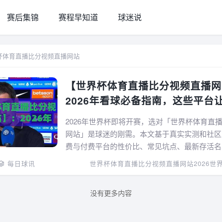
赛后集锦
赛程早知道
球迷说
界杯体育直播比分视频直播网站
【世界杯体育直播比分视频直播网
2026年看球必备指南，这些平台
顿！
2026年世界杯即将开赛，选对「世界杯体育直
网站」是球迷的刚需。本文基于真实实测和社区
费与付费平台的性价比、常见坑点、最新存活名
用问答。告别卡顿与弹窗，这篇文章帮你一站式
每日球讯
世界杯体育直播比分视频直播网站
2026
备。...
没有更多内容