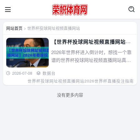
网站首页
> 世界杯投球网址视频直播网站
【世界杯投球网址视频直播网站】
2026年看球投球全攻略，手把手教
2026年世界杯进入倒计时，想找一个靠
你避开雷区
谱的世界杯投球网址视频直播网站真的
太难了！这篇文章结合实测经验，教你
2026-07-08
数据台
如何避开钓鱼站、灰色插件和虚假宣
世界杯投球网址视频直播网站
2026世界杯直播投注指南
传，从服务器稳定性、出金速度、法律
合规三个维度筛选。此外，还分享了免
没有更多内容
费高清+投球的野路子方案，以及新手常
踩的三大雷区。...