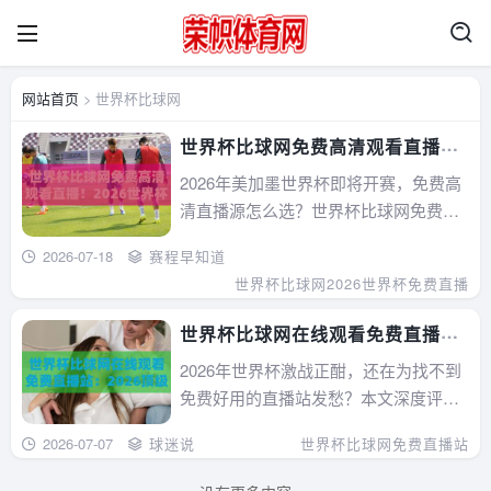
网站首页
> 世界杯比球网
世界杯比球网免费高清观看直播！
2026世界杯这样看才过瘾（世界杯
2026年美加墨世界杯即将开赛，免费高
比球网）
清直播源怎么选？世界杯比球网免费高
清观看直播成为不少球迷的备选方案。
2026-07-18
赛程早知道
本文从实际体验出发，揭秘它到底稳不
世界杯比球网
2026世界杯免费直播
稳、清不清晰、有没有坑，并附上答疑
和避坑指南，帮你省心省钱看完整届世
世界杯比球网在线观看免费直播
界杯。...
站：2026顶级观赛体验（世界杯比
2026年世界杯激战正酣，还在为找不到
球网）
免费好用的直播站发愁？本文深度评测
世界杯比球网在线观看免费直播站，从
2026-07-07
球迷说
世界杯比球网
免费直播站
实测稳定性、画质、操作到常见避坑指
南，帮你省下冤枉钱，轻松看完全程赛