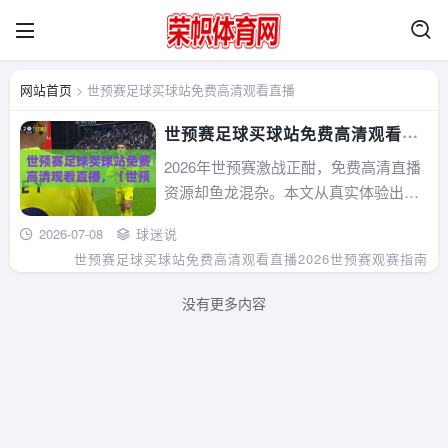
网站首页
> 世预赛足球买球站免费高清观看直播
世预赛足球买球站免费高清观看直
播，【世预赛】2026最新观赛攻略
2026年世预赛激战正酣，免费高清直播
与避坑指南
资源却鱼龙混杂。本文从真实体验出
发，拆解“世预赛足球买球站免费高清观
2026-07-08
球迷说
看直播”的套路与真相，分享靠谱的观赛
世预赛足球买球站免费高清观看直播
2026世预赛观赛指南
渠道、常见陷阱及避坑指南。无论你是
找稳定链接还是想避开赌博弹窗，这篇
没有更多内容
攻略都能让你少走弯路，纯粹享受足
球。...