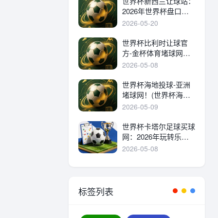
世界杯新西兰让球站：
2026年世界杯盘口预
测与实战解析
2026-05-20
世界杯比利时让球官
方-金杯体育堵球网：
2026最新盘口深度解
2026-05-08
析
世界杯海地投球-亚洲
堵球网！(世界杯海地
投球)背后的战术博弈
2026-05-09
与风险警示
世界杯卡塔尔足球买球
网：2026年玩转乐鱼
买球排名策略足球体育
2026-05-08
的实用指南
标签列表