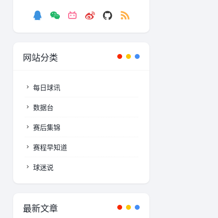
网站分类
每日球讯
数据台
赛后集锦
赛程早知道
球迷说
最新文章