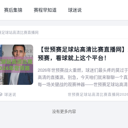
赛后集锦
赛程早知道
球迷说
赛足球站高清比赛直播网
【世预赛足球站高清比赛直播网】2
预赛，看球就上这个平台！
2026年世预赛战火重燃，球迷们最头疼的莫过
高清的直播源。别急，今天咱们就来聊聊一个真正
每一场关键战的观赛神器——世预赛足球站高清
它到底好在哪？是画质够硬还是解说够骚？又或
球迷说
世预赛足球站高清比赛直播网
20
功能？这篇文章不吹不黑，从实测体...
没有更多内容