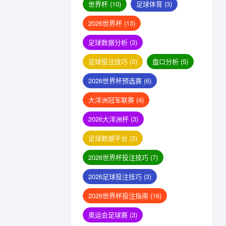
世界杯
(10)
足球体育
(3)
2026世界杯
(13)
足球数据分析
(3)
足球投注技巧
(3)
盘口分析
(5)
2026世界杯预选赛
(6)
大洋洲冠军联赛
(4)
2026大洋洲杯
(3)
足球数据平台
(3)
2026世界杯投注技巧
(7)
2026足球投注技巧
(3)
2026世界杯投注指南
(16)
奥运会足球赛
(3)