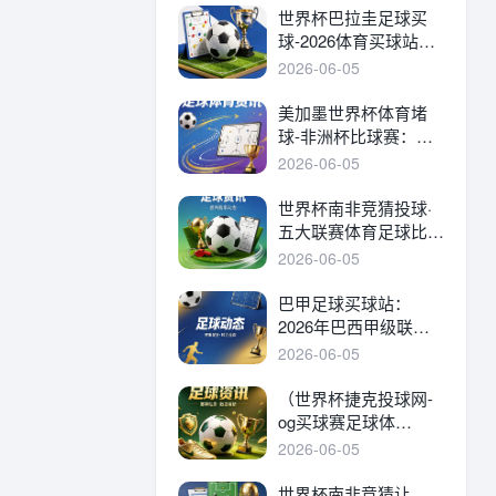
世界杯巴拉圭足球买
球-2026体育买球站足
球体育：巴拉圭出线赔
2026-06-05
率与实战指南
美加墨世界杯体育堵
球-非洲杯比球赛：
2026年两大足球盛事
2026-06-05
的对比与展望
世界杯南非竞猜投球·
五大联赛体育足球比
球：2026年你必须知
2026-06-05
道的几件事
巴甲足球买球站：
2026年巴西甲级联赛
投注平台深度测评，从
2026-06-05
注册到提现全流程避坑
指南
（世界杯捷克投球网-
og买球赛足球体
育）！【世界杯捷克投
2026-06-05
球网-og买球赛足球体
育】2026年观赛新姿
世界杯南非竞猜让