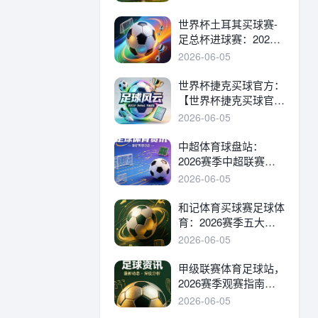
世界杯土耳其买球赛-
足总杯进球赛：2026
年投注策略与数据解析
2026-06-05
世界杯捷克买球官方：
【世界杯捷克买球官
方】2026年必须知道
2026-06-05
的那些事
中超体育球盘站：
2026赛季中超联赛投
注与观赛的7个关键点
2026-06-05
和记体育买球赛足球体
育：2026赛季五大联
赛投注策略与趋势解析
2026-06-05
甲级联赛体育足球站，
2026赛季观赛指南与
深度解析（甲级联赛体
2026-06-05
育足球站）