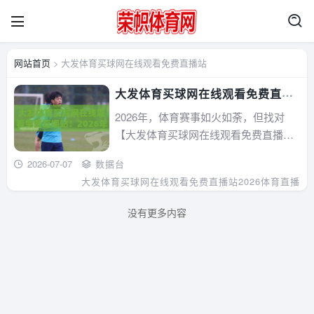
网站首页
> 大发体育买球网在线观看免费直播站
大发体育买球网在线观看免费直播
站！2026年最全观赛指南来了
2026年，体育赛事如火如荼，但找对
【大发体育买球网在线观看免费直播
站】却成了不少球迷的头号难题。别担
2026-07-07
数据台
心，我花了整整一周实测了十几个平
大发体育买球网在线观看免费直播站
2026体育直播
台，从画质、延迟、广告频次到合规
性，给你扒出一份用得上的真实体验报
没有更多内容
告。说实话，这里面有些坑你不提前知
道，真的会气到摔手机。...