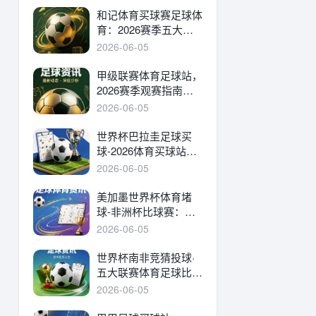
和记体育买球赛足球体
育：2026赛季五大联
赛投注策略与趋势解析
2026-06-05
甲级联赛体育足球站，
2026赛季观赛指南与
深度解析（甲级联赛体
2026-06-05
育足球站）
世界杯巴拉圭足球买
球-2026体育买球站足
球体育：巴拉圭出线赔
2026-06-05
率与实战指南
美加墨世界杯体育堵
球-非洲杯比球赛：
2026年两大足球盛事
2026-06-05
的对比与展望
世界杯南非竞猜投球·
五大联赛体育足球比
球：2026年你必须知
2026-06-05
道的几件事