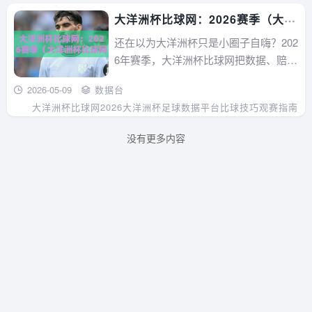
特价值、隐藏功能以及如何用它提升观
大洋洲杯比球网：2026赛季（大洋
赛与投注判断力。无论你是老球迷还是
洲杯比球网）观赛指南与数据洞察
还在以为大洋洲杯只是小圈子自嗨？202
刚入坑的新手，这...
6年赛季，大洋洲杯比球网把数据、赔
率、社区互动玩出了新花样——从历史
2026-05-09
数据台
交锋热区到战术模拟，从虚拟比分到实
大洋洲杯比球网
2026大洋洲杯
足球数据平台
比球技巧
观赛指南
时语音解说，这篇指南不仅能帮你找到
冷门队的逆袭密码，还能避开那些坑爹
没有更多内容
的“伪预测”。讲真，懂球的都在用比球
网“挖数据”...