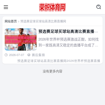
网站首页
> 预选赛足球买球站高清比赛直播网
预选赛足球买球站高清比赛直播
网：2026世界杯预选赛观赛指南
2026年世界杯预选赛激战正酣，如何找
到一家既高清又稳定的直播平台成了球
迷们的头号难题。本文从实战角度出
2026-07-07
赛后集锦
发，帮你拆解选择“预选赛足球买球站高
预选赛足球买球站高清比赛直播网
2026世界杯预选赛直播
清比赛直播网”的关键标准，并穿插真实
案例与避坑建议，让你告别卡顿和虚假
没有更多内容
链接，畅享每场对决。...