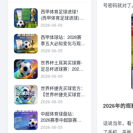
号密码就对了
西甲体育足球进球！
(西甲体育足球进球)
2026赛季哪些射手最
2026-06-05
值得关注？
西甲体球站：2026赛
季五大必知变化与观赛
攻略
2026-06-05
世界杯土耳其买球赛-
足总杯进球赛：2026
年投注策略与数据解析
2026-06-05
世界杯捷克买球官方：
【世界杯捷克买球官
方】2026年必须知道
2026-06-05
2026年的
的那些事
中超体育球盘站：
2026赛季中超联赛投
话说当年，看
注与观赛的7个关键点
2026-06-05
了手机、平板