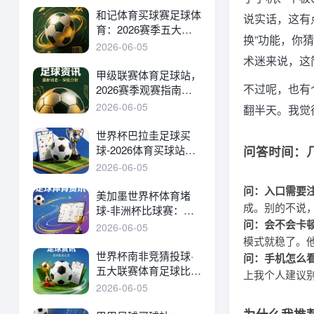
和记体育买球赛足球体
说实话，这有
育：2026赛季五大联
换”功能，你
赛投注策略与趋势解析
2026-06-05
术迷来说，这
甲级联赛体育足球站，
不过呢，也有
2026赛季观赛指南与
深度解析（甲级联赛体
2026-06-05
翻半天。我觉
育足球站）
世界杯巴拉圭足球买
问答时间：
球-2026体育买球站足
球体育：巴拉圭出线赔
2026-06-05
率与实战指南
问：入口需要
美加墨世界杯体育堵
成。别的不说
球-非洲杯比球赛：
问：会不会卡
2026年两大足球盛事
2026-06-05
的对比与展望
模式就稳了。
世界杯南非竞猜投球·
问：手机怎么
五大联赛体育足球比
上我个人建议别
球：2026年你必须知
2026-06-05
道的几件事
为什么我推