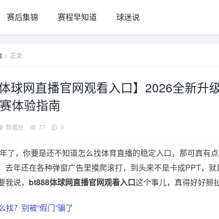
赛后集锦
赛程早知道
球迷说
台
> 正文
88体球网直播官网观看入口】2026全新升
赛体验指南
数据台
77
0
26年了，你要是还不知道怎么找体育直播的稳定入口，那可真有
，去年还在各种弹窗广告里摸爬滚打，到头来不是卡成PPT，就
要我说，
bt888体球网直播官网观看入口
这个事儿，真得好好掰
么找？别被“假门”骗了