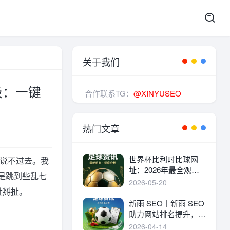
关于我们
级：一键
合作联系TG：
@XINYUSEO
热门文章
世界杯比利时比球网
点说不过去。我
址：2026年最全观赛
是跳到些乱七
指南与平台推荐
2026-05-20
扯掰扯。
新雨 SEO｜新雨 SEO
助力网站排名提升，新
雨 SEO 打造精准流
2026-04-14