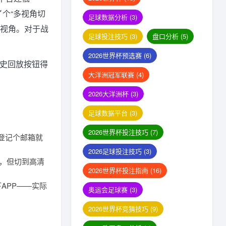
了个“多视角切
足球数据分析
(3)
拍视角。对于战
足球投注技巧
(3)
盘口分析
(5)
2026世界杯预选赛
(6)
历史回放按钮得
大洋洲冠军联赛
(4)
2026大洋洲杯
(3)
足球数据平台
(3)
2026世界杯投注技巧
(7)
登记个邮箱就
2026足球投注技巧
(3)
，但切到高清
2026世界杯投注指南
(16)
APP——实际
奥运会足球赛
(3)
2026世界杯竞猜技巧
(9)