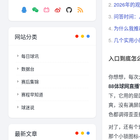
2.
2026年
3.
问答时间：
4.
为什么我推
网站分类
5.
几个实用小
每日球讯
入口到底怎
数据台
你想想，每次
赛后集锦
88体球网直
赛程早知道
下，它用的是
爽，没有满屏
球迷说
色都调得歪歪
对了，还有个
最新文章
那个小锁图标