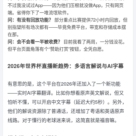
不过我没试过App——因为他们压根就没做App，只有网页
端。省得你下了一堆流氓软件。
问：有没有回放功能？
部分重点比赛提供72小时内回放，但
别指望所有场次都有——毕竟免费平台，带宽和存储成本摆
在那。
问：会不会看一半被收费？
目前我看了两周，一分钱没花。
但平台页面角落有个“赞助打赏”按钮，全凭自愿。
2026年世界杯直播新趋势：多语言解说与AI字幕
有意思的是，这个平台在2026年还加入了一个新功能
——实时AI字幕翻译。比如你想看原声英文解说，但又
怕听不懂，可以开启中文字幕（延迟大约5秒）。另外，
他们的解说资源除了普通话，还增加了粤语和英语原声
线路。对于懂行的老球迷来说，这简直就是福音嘛。