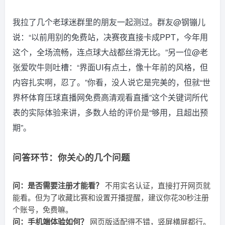
我拉了几个老球迷群里的朋友一起测过。群友@钢镚儿
说：“以前用别的免费站，决赛夜直接卡成PPT，今年用
这个，全场流畅，连点球大战都丝滑无比。”另一位@老
张爱吹牛则吐槽：“界面UI有点土，像十年前的风格，但
内容扎实啊，忍了。”你看，没人说它是完美的，但就“世
界杯体育压球直播网免费高清观看直播”这个关键词所代
表的实际体验来讲，多数人给的评价是“够用，且超出预
期”。
问答环节：你关心的几个问题
问：是否需要注册才能看？
不用实名认证，直接打开网页就
能看。但为了收藏比赛和设置开播提醒，建议你花30秒注册
个账号，免费嘛。
问：手机端体验如何？
网页版适配得不错，竖屏横屏都行。