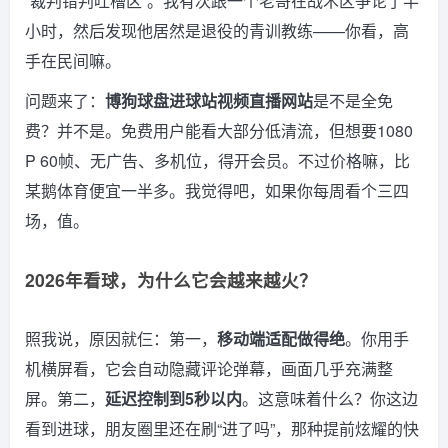
“裁判错判吐槽区”。我有次跟一个老哥在战术区争论了半
小时，然后发现他居然是退役的青训教练——你看，高
手在民间嘛。
问题来了：
博狗球盘进球站视频直播网站
是不是全免
费？并不是。免费用户能看大部分低清流，但想要1080
P 60帧、无广告、多机位，得开会员。不过价格嘛，比
某鹅体育便宜一半多。我觉得吧，如果你每周看个三四
场，值。
2026年看球，为什么它会越来越火？
照我说，原因就仨：第一，
移动端适配做得绝
。你用手
机横屏看，它会自动隐藏评论弹幕，画面几乎充满整
屏。第二，
延迟控制到5秒以内
。这意味着什么？你这边
看到进球，朋友圈里还在刷“进了吗”，那种提前炫耀的快