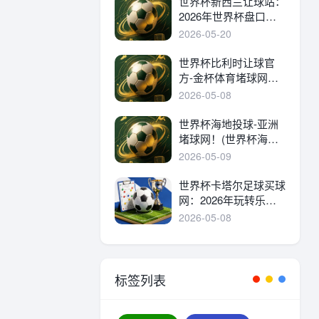
世界杯新西兰让球站：
2026年世界杯盘口预
测与实战解析
2026-05-20
世界杯比利时让球官
方-金杯体育堵球网：
2026最新盘口深度解
2026-05-08
析
世界杯海地投球-亚洲
堵球网！(世界杯海地
投球)背后的战术博弈
2026-05-09
与风险警示
世界杯卡塔尔足球买球
网：2026年玩转乐鱼
买球排名策略足球体育
2026-05-08
的实用指南
标签列表