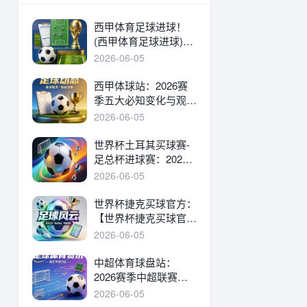
西甲体育足球进球！
(西甲体育足球进球)
2026赛季哪些射手最
2026-06-05
值得关注？
西甲体球站：2026赛
季五大必知变化与观赛
攻略
2026-06-05
世界杯土耳其买球赛-
足总杯进球赛：2026
年投注策略与数据解析
2026-06-05
世界杯捷克买球官方：
【世界杯捷克买球官
方】2026年必须知道
2026-06-05
的那些事
中超体育球盘站：
2026赛季中超联赛投
注与观赛的7个关键点
2026-06-05