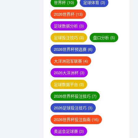
世界杯
(10)
足球体育
(3)
2026世界杯
(13)
足球数据分析
(3)
足球投注技巧
(3)
盘口分析
(5)
2026世界杯预选赛
(6)
大洋洲冠军联赛
(4)
2026大洋洲杯
(3)
足球数据平台
(3)
2026世界杯投注技巧
(7)
2026足球投注技巧
(3)
2026世界杯投注指南
(16)
奥运会足球赛
(3)