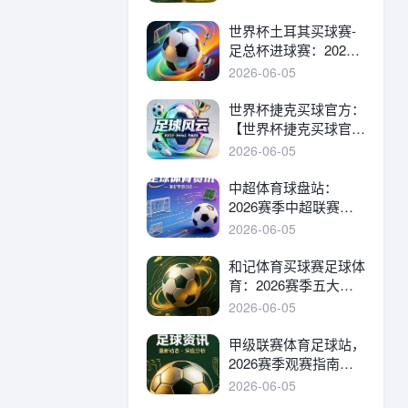
世界杯土耳其买球赛-
足总杯进球赛：2026
年投注策略与数据解析
2026-06-05
世界杯捷克买球官方：
【世界杯捷克买球官
方】2026年必须知道
2026-06-05
的那些事
中超体育球盘站：
2026赛季中超联赛投
注与观赛的7个关键点
2026-06-05
和记体育买球赛足球体
育：2026赛季五大联
赛投注策略与趋势解析
2026-06-05
甲级联赛体育足球站，
2026赛季观赛指南与
深度解析（甲级联赛体
2026-06-05
育足球站）