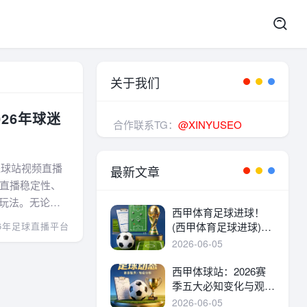
关于我们
26年球迷
合作联系TG：
@XINYUSEO
进球站视频直播
最新文章
直播稳定性、
区玩法。无论你
西甲体育足球进球！
你判断它到底
26年足球直播平台
(西甲体育足球进球)
2026赛季哪些射手最
2026-06-05
值得关注？
西甲体球站：2026赛
季五大必知变化与观赛
攻略
2026-06-05