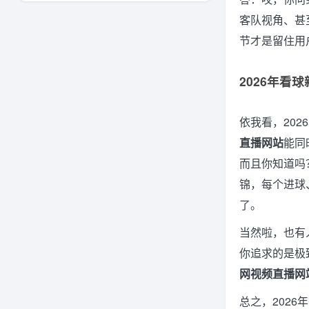
客队视角、甚
节才是留住用
2026年看
依我看，20
直播网站
能同
而且你知道吗
锦，每个进球
了。
当然啦，也有
你追求的是极
网视频直播网
总之，202