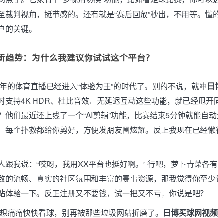
至裁判视角，挺带感的。还有就是“赛后回放”秒出，不用等。懂
户的关键。
球新趋势：为什么我建议你试试这个平台？
26年的体育直播已经进入“体验为王”的时代了。别的不说，就冲
日
时支持4K HDR、杜比音效、无延迟互动这些功能，就已经甩开
？他们最近还上线了一个“AI剪辑”功能，比赛结束5分钟就能自
、每个扑救都给你剪好，方便发朋友圈炫耀。反正我现在已经懒
人跟我说：“哎呀，我用XX平台也挺好啊。” 行吧，萝卜青菜各
致的流畅、真实的社区氛围和丰富的赛事资源，那我觉得你至少
站
体验一下。反正注册又不要钱，试一把又不亏，你说是吧？
6年想痛痛快快看球，别再被那些垃圾网站折磨了。
日博买球网视频