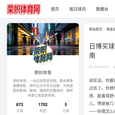
首页
每日球讯
数据台
网站首页
>
球迷
日博买球
南
2026-06-27
荣帜体育
说实话，你要
荣帜体育，一站式体育资讯网。聚合赛事
直播导航、即时比分与专业战报，为球迷
过去了。你想
提供看球、聊球、懂球的完整闭环。荣帜
体育让热爱更简单。
用、能看得舒
儿，愣是被几
873
1702
5
文章
标签
分类
——你猜怎么