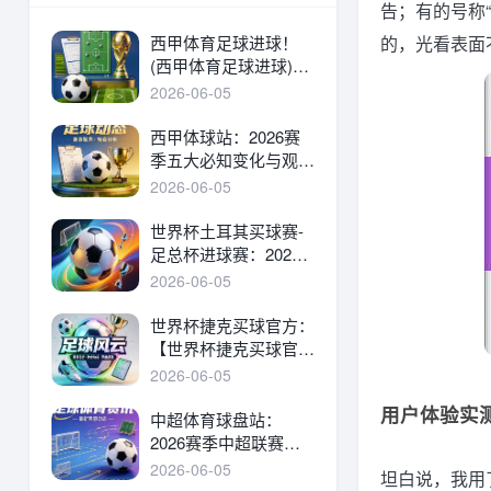
告；有的号称
的，光看表面
西甲体育足球进球！
(西甲体育足球进球)
2026赛季哪些射手最
2026-06-05
值得关注？
西甲体球站：2026赛
季五大必知变化与观赛
攻略
2026-06-05
世界杯土耳其买球赛-
足总杯进球赛：2026
年投注策略与数据解析
2026-06-05
世界杯捷克买球官方：
【世界杯捷克买球官
方】2026年必须知道
2026-06-05
的那些事
用户体验实
中超体育球盘站：
2026赛季中超联赛投
注与观赛的7个关键点
2026-06-05
坦白说，我用