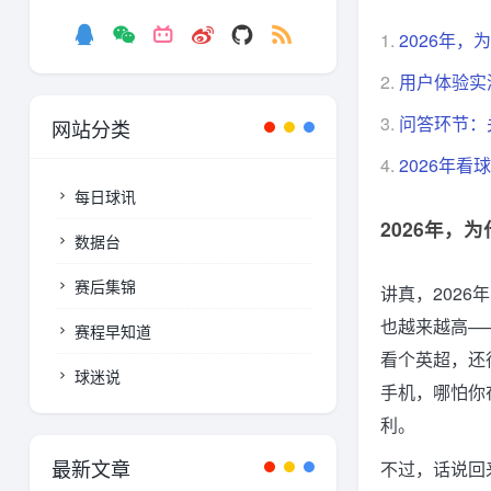
1.
2026年
2.
用户体验实
3.
问答环节：
网站分类
4.
2026年
每日球讯
2026年，
数据台
赛后集锦
讲真，202
也越来越高—
赛程早知道
看个英超，还
球迷说
手机，哪怕你
利。
最新文章
不过，话说回