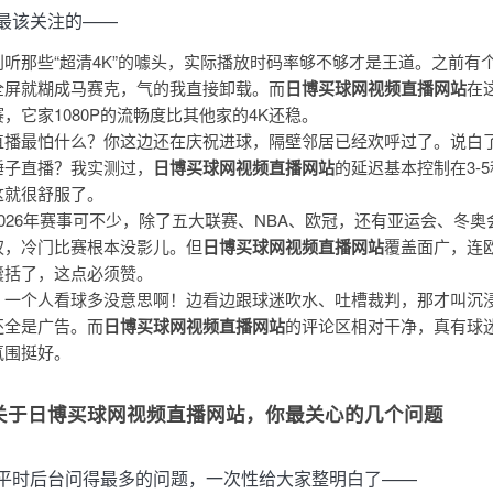
最该关注的——
别听那些“超清4K”的噱头，实际播放时码率够不够才是王道。之前有
全屏就糊成马赛克，气的我直接卸载。而
日博买球网视频直播网站
在
，它家1080P的流畅度比其他家的4K还稳。
直播最怕什么？你这边还在庆祝进球，隔壁邻居已经欢呼过了。说白了
锤子直播？我实测过，
日博买球网视频直播网站
的延迟基本控制在3-
这就很舒服了。
2026年赛事可不少，除了五大联赛、NBA、欧冠，还有亚运会、冬
权，冷门比赛根本没影儿。但
日博买球网视频直播网站
覆盖面广，连
囊括了，这点必须赞。
：一个人看球多没意思啊！边看边跟球迷吹水、吐槽裁判，那才叫沉
还全是广告。而
日博买球网视频直播网站
的评论区相对干净，真有球
氛围挺好。
关于日博买球网视频直播网站，你最关心的几个问题
平时后台问得最多的问题，一次性给大家整明白了——