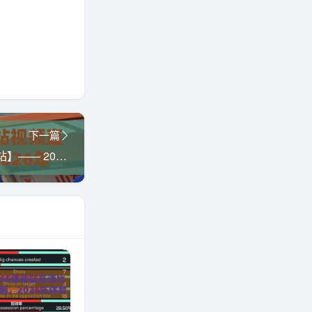
下一篇
【am亚美球盘站视频直播网站】—— 2026年，老司机们都在用啥看球？