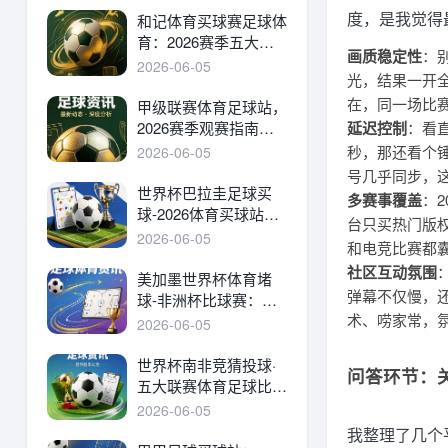
度，是我觉得
和记体育买球赛足球体
育：2026赛季五大联
画质稳定性
：
赛投注策略与趋势解析
2026-06-05
光，结果一开
在，同一场比赛
甲级联赛体育足球站，
延迟控制
：看
2026赛季观赛指南与
深度解析（甲级联赛体
秒，那还看个
2026-06-05
育足球站）
号几乎同步，
世界杯巴拉圭足球买
多赛事覆盖
：
球-2026体育买球站足
台只买热门版
球体育：巴拉圭出线赔
2026-06-05
和电竞比赛都
率与实战指南
社区互动氛围
美加墨世界杯体育堵
弹幕不仅慢，
球-非洲杯比球赛：
术、唠家常，
2026年两大足球盛事
2026-06-05
的对比与展望
世界杯南非竞猜投球·
问答环节：
五大联赛体育足球比
球：2026年你必须知
2026-06-05
道的几件事
我整理了几个