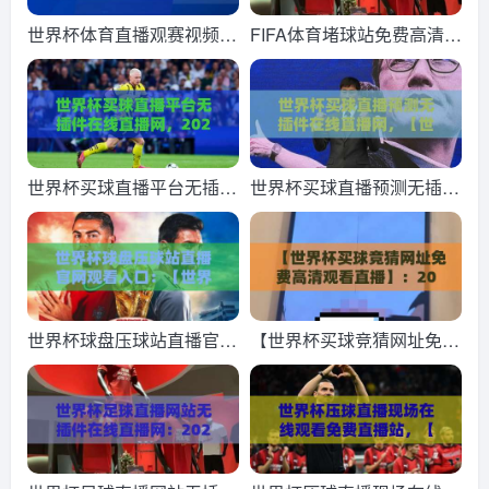
世界杯体育直播观赛视频直
FIFA体育堵球站免费高清观
播网站：2026年看球新姿
看直播：2026年最全观赛
势，这3个平台藏着不少惊
指南与实测体验
喜
世界杯买球直播平台无插件
世界杯买球直播预测无插件
在线直播网，2026年观赛
在线直播网，【世界杯买球
新体验全面解析
直播预测无插件在线直播
网】2026年球迷必备神器
世界杯球盘压球站直播官网
【世界杯买球竞猜网址免费
观看入口：【世界杯球盘压
高清观看直播】：2026年
球站直播官网观看入口】20
球迷必收藏的观赛指南
26年观赛全攻略