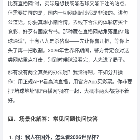
比赛直播网”时，实际是想找既能看球又能下注的站点。
但需要提醒的是，国内一切网络赌博都是非法的。讲句
公道话，你要真想小赌怡情，去线下合法的体彩店买个
竞彩，好歹有国家背书。那种藏在直播网站角落里的“赌
球通道”，十有八九是杀猪盘——先让你赢几把，等你上
头了再一把收割。2026年世界杯期间，警方肯定会对这
类网站重点打击，别到时候球没看完，人先进了局子。
那有没有两全其美的办法呢？我觉得吧，不如分开操
作：用正规APP看高清直播，用官方App买彩票。你非要
把“堵球地址”和“直播网”揉在一起，大概率两头都捞不着
好。
四、场景化解答：常见问题快问快答
问：我人在国外，怎么看2026世界杯？