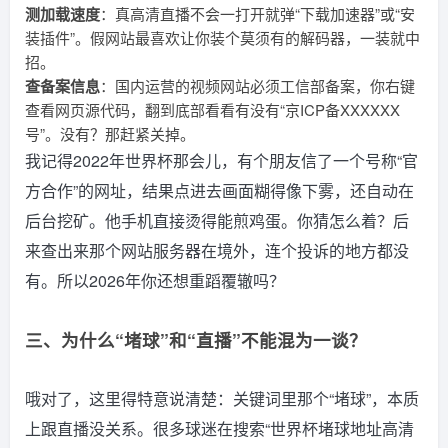
测加载速度
：真高清直播不会一打开就弹“下载加速器”或“安
装插件”。假网站最喜欢让你装个莫须有的解码器，一装就中
招。
查备案信息
：国内运营的视频网站必须工信部备案，你右键
查看网页源代码，翻到底部看看有没有“京ICP备XXXXXX
号”。没有？那赶紧关掉。
我记得2022年世界杯那会儿，有个朋友信了一个号称“官
方合作”的网址，结果点进去画面糊得像下雾，还自动在
后台挖矿。他手机直接烫得能煎鸡蛋。你猜怎么着？后
来查出来那个网站服务器在境外，连个投诉的地方都没
有。所以2026年你还想重蹈覆辙吗？
三、为什么“堵球”和“直播”不能混为一谈？
哦对了，这里得特意说清楚：关键词里那个“堵球”，本质
上跟直播没关系。很多球迷在搜索“世界杯堵球地址高清