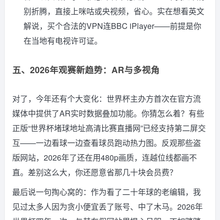
别折腾，直接上咪咕或央视频，省心。实在想看英文
解说，买个合法的VPN连BBC iPlayer——前提是你
在当地有电视许可证。
五、2026年观赛新趋势：AR与多视角
对了，今年还有个大变化：世界杯主办方首次在官方流
媒体中提供了AR实时数据叠加功能。你猜怎么着？有些
正版“世界杯堵球地址高清比赛直播网”已经支持第二屏交
互——一边看球一边查看球员跑动热力图。反观那些盗
版网站，2026年了还在用480p画质，连越位线都画不
直。差别这么大，你还愿意省那几十块会员费？
最后说一句掏心窝的：作为看了二十年球的老编辑，我
见过太多人因为贪小便宜丢了账号、中了木马。2026年