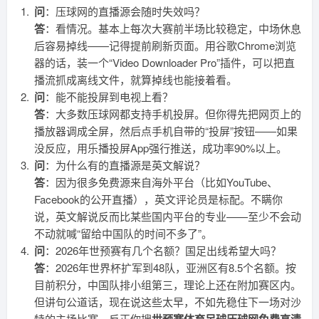
问
：压球网的直播源会随时失效吗？
答
：看情况。基本上每次大赛前半场比较稳定，中场休息
后容易掉线——记得提前刷新页面。用谷歌Chrome浏览
器的话，装一个“Video Downloader Pro”插件，可以把直
播流抓成离线文件，就算掉线也能接着看。
问
：能不能投屏到电视上看？
答
：大多数压球网都支持手机投屏。但你得先把网页上的
播放器调成全屏，然后点手机自带的“投屏”按钮——如果
没反应，用乐播投屏App强行推送，成功率90%以上。
问
：为什么有的直播源是英文解说？
答
：因为很多免费源来自海外平台（比如YouTube、
Facebook的公开直播），英文评论员是标配。不瞒你
说，英文解说反而比某些国内平台的专业——至少不会动
不动就喊“留给中国队的时间不多了”。
问
：2026年世预赛有几个名额？国足出线希望大吗？
答
：2026年世界杯扩军到48队，亚洲区有8.5个名额。按
目前积分，中国队排小组第三，理论上还在附加赛区内。
但讲句公道话，现在说这些太早，不如先稳住下一场对沙
特的主场比赛。反正你搜