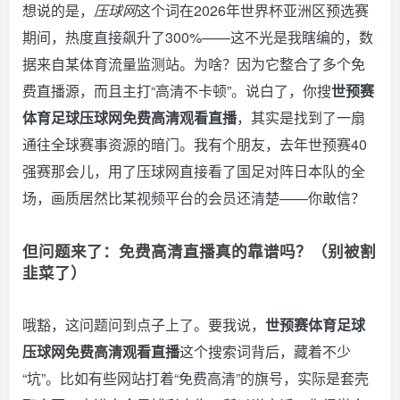
想说的是，
压球网
这个词在2026年世界杯亚洲区预选赛
期间，热度直接飙升了300%——这不光是我瞎编的，数
据来自某体育流量监测站。为啥？因为它整合了多个免
费直播源，而且主打“高清不卡顿”。说白了，你搜
世预赛
体育足球压球网免费高清观看直播
，其实是找到了一扇
通往全球赛事资源的暗门。我有个朋友，去年世预赛40
强赛那会儿，用了压球网直接看了国足对阵日本队的全
场，画质居然比某视频平台的会员还清楚——你敢信？
但问题来了：免费高清直播真的靠谱吗？（别被割
韭菜了）
哦豁，这问题问到点子上了。要我说，
世预赛体育足球
压球网免费高清观看直播
这个搜索词背后，藏着不少
“坑”。比如有些网站打着“免费高清”的旗号，实际是套壳