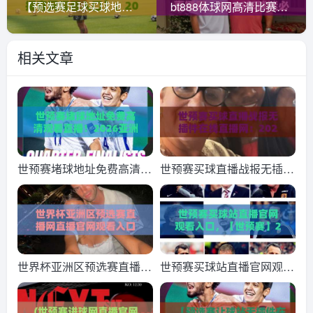
【预选赛足球买球地址直播官网观看入口】：2026年世界杯预选赛观赛全攻略
bt888体球网高清比赛直播网，2026年球迷必备的高清观赛平台
相关文章
世预赛堵球地址免费高清观
世预赛买球直播战报无插件
看直播！2026亚洲区生死
在线直播网：2026年世预
战，这份观赛攻略请收好
赛观赛指南与最新战报
世界杯亚洲区预选赛直播网
世预赛买球站直播官网观看
直播官网观看入口，2026
入口，【世预赛】2026年
国足生死战看这里！【世界
最全观赛指南来了