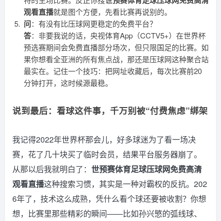
世预赛体育足球压球网免费高清
观看直播
就是图个方便，先看比赛再说别的。
问
：有没有比压球网更稳定的免费平台？
答
：非要我说的话，央视体育App（CCTV5+）在世界杯
预选赛期间会免费直播部分场次，但只限国足的比赛。如
果你想看全亚洲的所有焦点战，那还是压球网这种聚合站
最实在。记住一个技巧：把网址收藏后，每次比赛前20
分钟打开，这时候源最稳。
说到最后：看球这件事，千万别被“付费焦虑”绑架
我记得2022年世界杯那会儿，好多球迷为了看一场决
赛，花了几十块买了临时会员，结果平台服务器崩了。
从那以后我就明白了：
世预赛体育足球压球网免费高清
观看直播
这种搜索习惯，其实是一种对霸权的反抗。202
6年了，技术这么成熟，凭什么看个球还要被收割？你想
想，比赛里那些精彩的瞬间——比如孙兴慜的弧线球、