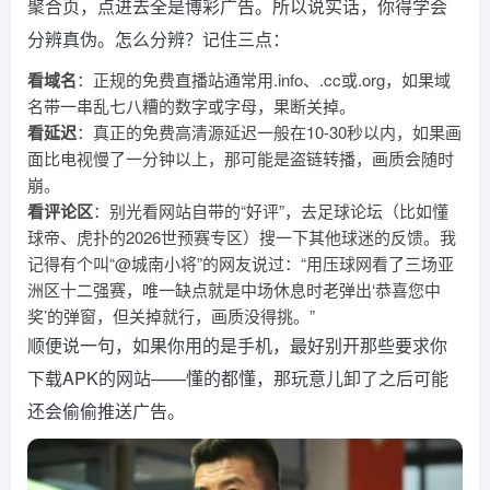
聚合页，点进去全是博彩广告。所以说实话，你得学会
分辨真伪。怎么分辨？记住三点：
看域名
：正规的免费直播站通常用.info、.cc或.org，如果域
名带一串乱七八糟的数字或字母，果断关掉。
看延迟
：真正的免费高清源延迟一般在10-30秒以内，如果画
面比电视慢了一分钟以上，那可能是盗链转播，画质会随时
崩。
看评论区
：别光看网站自带的“好评”，去足球论坛（比如懂
球帝、虎扑的2026世预赛专区）搜一下其他球迷的反馈。我
记得有个叫“@城南小将”的网友说过：“用压球网看了三场亚
洲区十二强赛，唯一缺点就是中场休息时老弹出‘恭喜您中
奖’的弹窗，但关掉就行，画质没得挑。”
顺便说一句，如果你用的是手机，最好别开那些要求你
下载APK的网站——懂的都懂，那玩意儿卸了之后可能
还会偷偷推送广告。