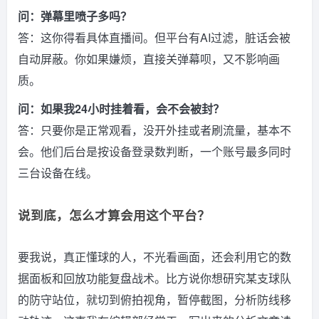
问：弹幕里喷子多吗？
答：这你得看具体直播间。但平台有AI过滤，脏话会被
自动屏蔽。你如果嫌烦，直接关弹幕呗，又不影响画
质。
问：如果我24小时挂着看，会不会被封？
答：只要你是正常观看，没开外挂或者刷流量，基本不
会。他们后台是按设备登录数判断，一个账号最多同时
三台设备在线。
说到底，怎么才算会用这个平台？
要我说，真正懂球的人，不光看画面，还会利用它的数
据面板和回放功能复盘战术。比方说你想研究某支球队
的防守站位，就切到俯拍视角，暂停截图，分析防线移