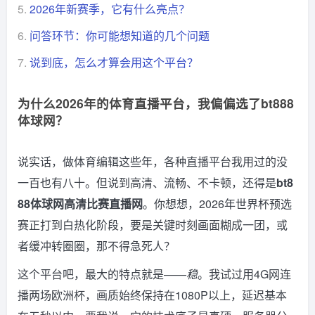
5.
2026年新赛季，它有什么亮点？
6.
问答环节：你可能想知道的几个问题
7.
说到底，怎么才算会用这个平台？
为什么2026年的体育直播平台，我偏偏选了bt888
体球网？
说实话，做体育编辑这些年，各种直播平台我用过的没
一百也有八十。但说到高清、流畅、不卡顿，还得是
bt8
88体球网高清比赛直播网
。你想想，2026年世界杯预选
赛正打到白热化阶段，要是关键时刻画面糊成一团，或
者缓冲转圈圈，那不得急死人？
这个平台吧，最大的特点就是——
稳
。我试过用4G网连
播两场欧洲杯，画质始终保持在1080P以上，延迟基本