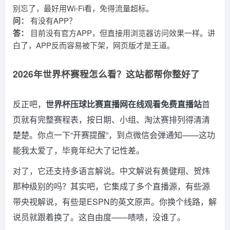
别忘了，最好用Wi-Fi看，免得流量超标。
问：
有没有APP？
答：
目前没有官方APP，但直接用浏览器访问效果一样。讲
白了，APP反而容易被下架，网页版才是王道。
2026年世界杯赛程怎么看？这站都帮你整好了
反正吧，
世界杯压球比赛直播网在线观看免费直播站
首
页就有完整赛程表，按日期、小组、淘汰赛排列得清清
楚楚。你点一下“开赛提醒”，到点微信会弹通知——这功
能我太爱了，毕竟年纪大了记性差。
对了，它还支持多语言解说。中文解说有黄健翔、贺炜
那种级别的吗？其实吧，它集成了多个直播源，有些源
带央视解说，有些是ESPN的英文原声。你换个线路，解
说员就跟着换了。这自由度——啧啧，没谁了。