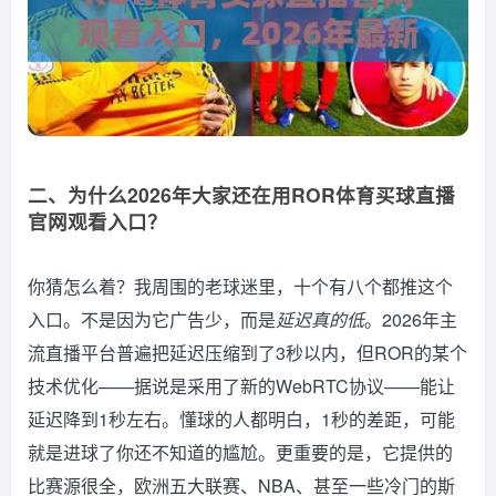
二、为什么2026年大家还在用ROR体育买球直播
官网观看入口？
你猜怎么着？我周围的老球迷里，十个有八个都推这个
入口。不是因为它广告少，而是
延迟真的低
。2026年主
流直播平台普遍把延迟压缩到了3秒以内，但ROR的某个
技术优化——据说是采用了新的WebRTC协议——能让
延迟降到1秒左右。懂球的人都明白，1秒的差距，可能
就是进球了你还不知道的尴尬。更重要的是，它提供的
比赛源很全，欧洲五大联赛、NBA、甚至一些冷门的斯