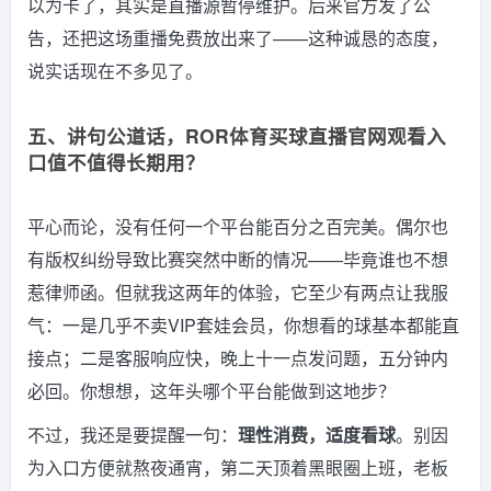
以为卡了，其实是直播源暂停维护。后来官方发了公
告，还把这场重播免费放出来了——这种诚恳的态度，
说实话现在不多见了。
五、讲句公道话，ROR体育买球直播官网观看入
口值不值得长期用？
平心而论，没有任何一个平台能百分之百完美。偶尔也
有版权纠纷导致比赛突然中断的情况——毕竟谁也不想
惹律师函。但就我这两年的体验，它至少有两点让我服
气：一是几乎不卖VIP套娃会员，你想看的球基本都能直
接点；二是客服响应快，晚上十一点发问题，五分钟内
必回。你想想，这年头哪个平台能做到这地步？
不过，我还是要提醒一句：
理性消费，适度看球
。别因
为入口方便就熬夜通宵，第二天顶着黑眼圈上班，老板