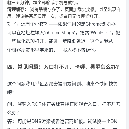
就三五分钟，填个邮箱或手机号就行。
清理缓存：
浏览器缓存多了，页面加载会变慢，甚至出现白
屏。建议每两周清理一次，或者用无痕模式打开。
对了，还有个小技巧——如果你用的是Chrome浏览器，
可以在地址栏输入“chrome://flags”，搜索“WebRTC”，把
一些优化选项打开，能进一步降低延迟。这个是我从一
个极客朋友那里学来的，一般人我不告诉他。
四、常见问题：入口打不开、卡顿、黑屏怎么办？
这个问题我几乎每周都会被朋友问到。咱来个快问快答
吧：
问：
我输入ROR体育买球直播官网观看入口，打不开怎
么办？
答：
可能是DNS污染或者运营商屏蔽。试试换一个DN