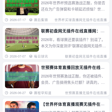
直播网：2026年球迷观赛首选，零
2026年世界杯预选赛激战正酣，你是否
费！...
卡顿体验揭秘
还在为广告弹窗和卡顿延迟烦恼？世界
杯买球直播网赛事无插件在线直播网彻
2026-07-17
赛后集锦
世界杯买球直播网
无插件在线直播
底告别插件依赖，提供零延迟、多机位
的纯净观赛体验。本文结合实测数据与
联赛初盘网无插件在线直播网：
用户真实反馈，揭秘这一平台如何通过
2026年，球迷看球的新姿势？
2026年，看球赛还要装插件？别逗了。
HTML5技术和智能CDN节点让你告别卡
本文为你深度测评“联赛初盘网无插件在
顿，同时...
线直播网”——这个被老球迷偷偷收藏的
2026-07-07
每日球讯
联赛初盘网
无插件在线直播
平台，究竟凭什么做到无插件、多联
赛、同步初盘数据？从真实使用场景出
世预赛体育直播回放无插件在线直
发，聊它的优点、坑点，以及那点不能
播网，2026年看球新姿势！（世预
2026年世预赛激战正酣，你还被插件、
说的“骚操作”。不管你是数据党还是纯
赛体育直播回放无插件在线直播
会员、广告搞得焦头烂额？讲真的，世
看球，看完...
网）
预赛体育直播回放无插件在线直播网才
2026-06-27
赛程早知道
世预赛直播
无插件在线直播
是真正的看球神器。本文从实际体验出
发，揭秘无插件直播的底层逻辑、回放
【世界杯体育直播观赛无插件在线
功能如何拯救错过比赛的你，以及几个
直播网】！2026观赛新体验，告别