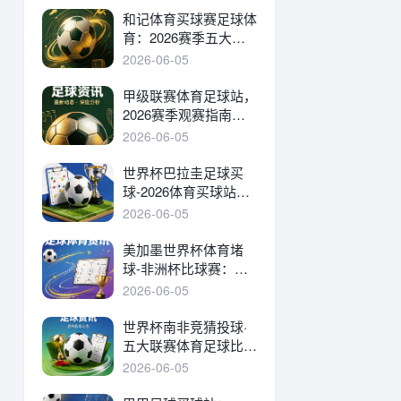
和记体育买球赛足球体
育：2026赛季五大联
赛投注策略与趋势解析
2026-06-05
甲级联赛体育足球站，
2026赛季观赛指南与
深度解析（甲级联赛体
2026-06-05
育足球站）
世界杯巴拉圭足球买
球-2026体育买球站足
球体育：巴拉圭出线赔
2026-06-05
率与实战指南
美加墨世界杯体育堵
球-非洲杯比球赛：
2026年两大足球盛事
2026-06-05
的对比与展望
世界杯南非竞猜投球·
五大联赛体育足球比
球：2026年你必须知
2026-06-05
道的几件事