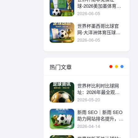
势，你get了吗？
球-2026美加墨体育足
球进球：从赔率陷阱到
2026-06-05
进球密码，老球迷的实
战笔记
世界杯墨西哥比球官
网-大洋洲体育压球
网：2026年世界杯墨
2026-06-05
西哥队赛程与比分查询
指南
热门文章
世界杯比利时比球网
址：2026年最全观赛
指南与平台推荐
2026-05-20
新雨 SEO｜新雨 SEO
助力网站排名提升，新
雨 SEO 打造精准流
2026-04-14
量，新雨 SEO 实现长
效优化