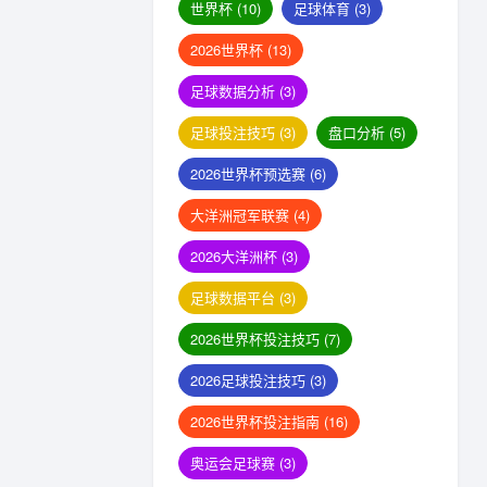
世界杯
(10)
足球体育
(3)
2026世界杯
(13)
足球数据分析
(3)
足球投注技巧
(3)
盘口分析
(5)
2026世界杯预选赛
(6)
大洋洲冠军联赛
(4)
2026大洋洲杯
(3)
足球数据平台
(3)
2026世界杯投注技巧
(7)
2026足球投注技巧
(3)
2026世界杯投注指南
(16)
奥运会足球赛
(3)