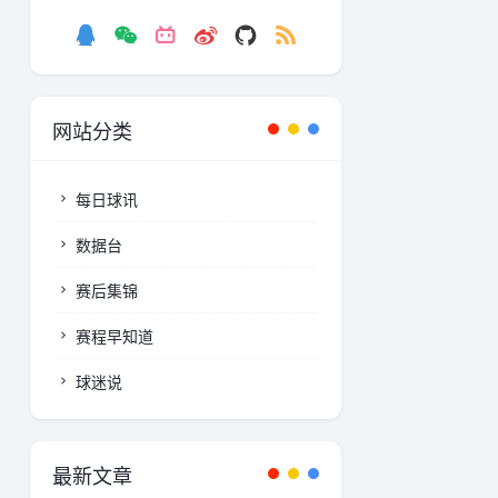
网站分类
每日球讯
数据台
赛后集锦
赛程早知道
球迷说
最新文章