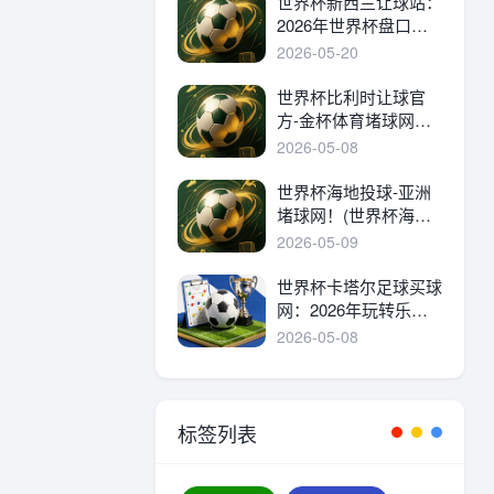
世界杯新西兰让球站：
2026年世界杯盘口预
测与实战解析
2026-05-20
世界杯比利时让球官
方-金杯体育堵球网：
2026最新盘口深度解
2026-05-08
析
世界杯海地投球-亚洲
堵球网！(世界杯海地
投球)背后的战术博弈
2026-05-09
与风险警示
世界杯卡塔尔足球买球
网：2026年玩转乐鱼
买球排名策略足球体育
2026-05-08
的实用指南
标签列表