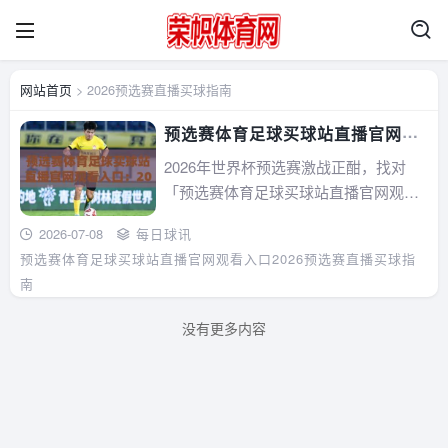
网站首页
> 2026预选赛直播买球指南
预选赛体育足球买球站直播官网观
看入口：2026年最全观赛与投注指
2026年世界杯预选赛激战正酣，找对
南
「预选赛体育足球买球站直播官网观看
入口」比看懂越位还关键。本文不废
2026-07-08
每日球讯
话，直接教你从域名、画质、出金速度
预选赛体育足球买球站直播官网观看入口
2026预选赛直播买球指
三招分辨真假官网，拆解“闪电变盘”“投
南
注限额”等吞金陷阱，更附上六个球迷最
纠结的高频问题实战问答。无论你是想
没有更多内容
纯看直播还是...