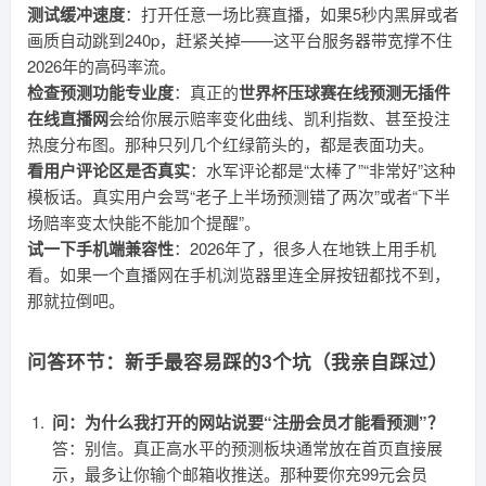
测试缓冲速度
：打开任意一场比赛直播，如果5秒内黑屏或者
画质自动跳到240p，赶紧关掉——这平台服务器带宽撑不住
2026年的高码率流。
检查预测功能专业度
：真正的
世界杯压球赛在线预测无插件
在线直播网
会给你展示赔率变化曲线、凯利指数、甚至投注
热度分布图。那种只列几个红绿箭头的，都是表面功夫。
看用户评论区是否真实
：水军评论都是“太棒了”“非常好”这种
模板话。真实用户会骂“老子上半场预测错了两次”或者“下半
场赔率变太快能不能加个提醒”。
试一下手机端兼容性
：2026年了，很多人在地铁上用手机
看。如果一个直播网在手机浏览器里连全屏按钮都找不到，
那就拉倒吧。
问答环节：新手最容易踩的3个坑（我亲自踩过）
问：为什么我打开的网站说要“注册会员才能看预测”？
答：别信。真正高水平的预测板块通常放在首页直接展
示，最多让你输个邮箱收推送。那种要你充99元会员