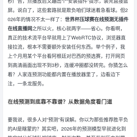
秒广告，点播放后又蹦出个“安装插件”提示，装完直接蓝
屏。说白了，这些套路就是欺负咱们球迷着急看球。但2
026年的情况不太一样了：
世界杯压球赛在线预测无插件
在线直播网
之所以火，核心就两字——省心。你看啊，
真正的技术流平台早就用上了WebRTC协议，浏览器直
接拉流，根本不需要额外安装任何东西。举个例子，我
上个月用某个平台看阿根廷对巴西的预选赛，打开网页
到高清画面出现不到3秒，连缓冲圈都没转完。你猜怎么
着？人家连预测功能都内置在播放器里了，边看边下
注，一条龙服务。
在线预测到底靠不靠谱？从数据角度看门道
要我说，很多人对“预测”有误解。你以为那些推荐胜平负
的AI是瞎蒙的？其实吧，2026年的预测模型早就进化到