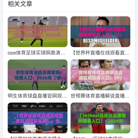
相关文章
ope体育足球买球网高清比
【世界杯直播在线观看直播
赛直播网，2026看球赛的
官网观看入口】2026年观
新选择？
赛指南：这几个官方入口与
备用通道，球迷请收好！
明生体育球盘直播官网观看
世预赛体育直播解说直播官
入口：2026年【明生体育
网观看入口：2026年球迷
球盘直播官网观看入口】全
必藏的观赛指南
新升级体验指南