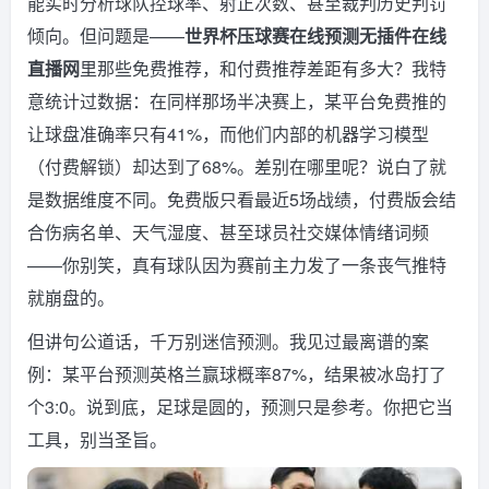
能实时分析球队控球率、射正次数、甚至裁判历史判罚
倾向。但问题是——
世界杯压球赛在线预测无插件在线
直播网
里那些免费推荐，和付费推荐差距有多大？我特
意统计过数据：在同样那场半决赛上，某平台免费推的
让球盘准确率只有41%，而他们内部的机器学习模型
（付费解锁）却达到了68%。差别在哪里呢？说白了就
是数据维度不同。免费版只看最近5场战绩，付费版会结
合伤病名单、天气湿度、甚至球员社交媒体情绪词频
——你别笑，真有球队因为赛前主力发了一条丧气推特
就崩盘的。
但讲句公道话，千万别迷信预测。我见过最离谱的案
例：某平台预测英格兰赢球概率87%，结果被冰岛打了
个3:0。说到底，足球是圆的，预测只是参考。你把它当
工具，别当圣旨。