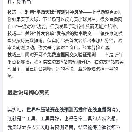
作，你品品：
技巧一：利用“半场滚球”预测对冲风险
——上半场踢完0:0，
你如果买了大球，下半场可以反向买小球对冲。很多直播网
自带“一键对冲”功能，但我发现手动操作反而更能控赔率。
技巧二：关注“首发名单”发布后的赔率跳变
——很多预测模
型只按历史数据跑，但实际比赛首发名单出来那几分钟，赔
率会剧烈波动。你要是盯紧这个窗口，经常能捡到漏。
技巧三：同时开两个免费直播网交叉验证预测
——不是所有
平台都靠谱，我习惯左边放A站的预测分析，右边放B站的实
时赔率，自己综合判断。别的不说，至少能过滤掉一半的
坑。
最后说句掏心窝的
其实吧，
世界杯压球赛在线预测无插件在线直播网
说到
底就是个工具。工具再好，也得看拿工具的人怎么想。
我见过太多人天天盯着预测界面，结果输得连裤衩都不