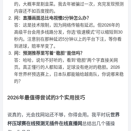
的，大概率是割韭菜。我去年被骗过一次，充完发现预测
内容还不如百度搜的。
问：直播画面总比电视慢2分钟怎么办？
答：这是技术限制，因为网络传输有延迟。但2026年的
高级平台会用多线路分发，你选“极速模式”可以缩短到30
秒内。注意别在那种延迟5分钟以上的平台下注，等你看
到进球，赔率早变了。
问：预测推荐里写着“稳胆”能信吗？
答：哈哈，说句不好听的，看到“稳胆”两个字直接关网
页。真正懂行的人都知道，足球没有绝对的稳胆。2026
年世界杯预选赛上，日本队都能输给越南队，你说哪来稳
的？
2026年最值得尝试的3个实用技巧
说真的，光会找网站还不够，你得会用。我平时玩
世界
杯压球赛在线预测无插件在线直播网
总结出几个骚操