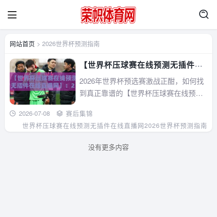
网站首页
> 2026世界杯预测指南
【世界杯压球赛在线预测无插件在
线直播网】：2026年资深球迷的实
2026年世界杯预选赛激战正酣，如何找
战指南与避坑技巧
到真正靠谱的【世界杯压球赛在线预测
无插件在线直播网】？本文从实战角度
2026-07-08
赛后集锦
出发，深度剖析无插件直播技术原理、
世界杯压球赛在线预测无插件在线直播网
2026世界杯预测指南
预测模型数据差异、选站5条铁律，并附
上真实踩坑问答与资深球迷私藏技巧。
没有更多内容
拒绝广告软文，只讲干货，帮你省下试
错成本，边看...