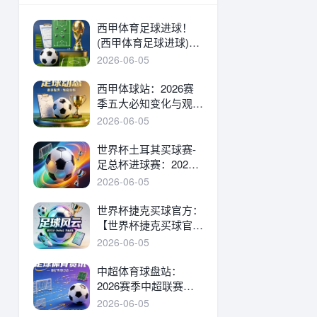
西甲体育足球进球！
(西甲体育足球进球)
2026赛季哪些射手最
2026-06-05
值得关注？
西甲体球站：2026赛
季五大必知变化与观赛
攻略
2026-06-05
世界杯土耳其买球赛-
足总杯进球赛：2026
年投注策略与数据解析
2026-06-05
世界杯捷克买球官方：
【世界杯捷克买球官
方】2026年必须知道
2026-06-05
的那些事
中超体育球盘站：
2026赛季中超联赛投
注与观赛的7个关键点
2026-06-05