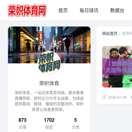
首页
每日球讯
数据台
网站首页
> 世
荣帜体育
荣帜体育，一站式体育资讯网。聚合赛事
2026-07-08
直播导航、即时比分与专业战报，为球迷
提供看球、聊球、懂球的完整闭环。荣帜
体育让热爱更简单。
873
1702
5
文章
标签
分类