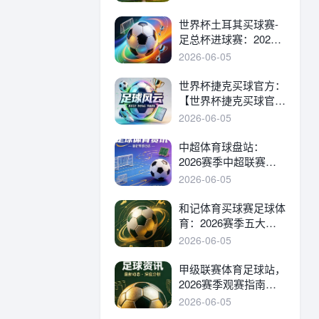
世界杯土耳其买球赛-
足总杯进球赛：2026
年投注策略与数据解析
2026-06-05
世界杯捷克买球官方：
【世界杯捷克买球官
方】2026年必须知道
2026-06-05
的那些事
中超体育球盘站：
2026赛季中超联赛投
注与观赛的7个关键点
2026-06-05
和记体育买球赛足球体
育：2026赛季五大联
赛投注策略与趋势解析
2026-06-05
甲级联赛体育足球站，
2026赛季观赛指南与
深度解析（甲级联赛体
2026-06-05
育足球站）