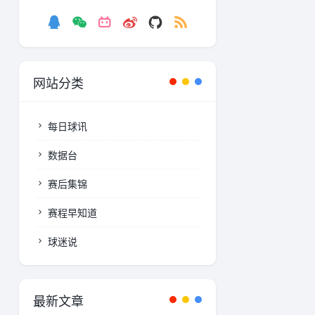
网站分类
每日球讯
数据台
赛后集锦
赛程早知道
球迷说
最新文章