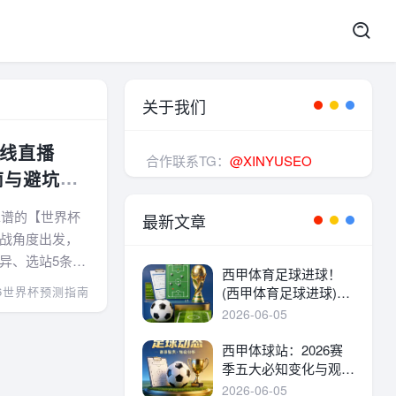
关于我们
线直播
合作联系TG：
@XINYUSEO
南与避坑技
靠谱的【世界杯
最新文章
战角度出发，
异、选站5条铁
西甲体育足球进球！
拒绝广告软
26世界杯预测指南
(西甲体育足球进球)
2026赛季哪些射手最
2026-06-05
值得关注？
西甲体球站：2026赛
季五大必知变化与观赛
攻略
2026-06-05