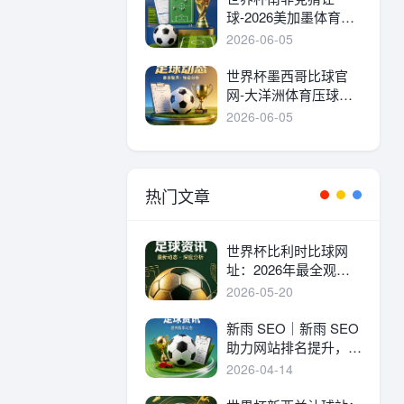
势，你get了吗？
球-2026美加墨体育足
球进球：从赔率陷阱到
2026-06-05
进球密码，老球迷的实
战笔记
世界杯墨西哥比球官
网-大洋洲体育压球
网：2026年世界杯墨
2026-06-05
西哥队赛程与比分查询
指南
热门文章
世界杯比利时比球网
址：2026年最全观赛
指南与平台推荐
2026-05-20
新雨 SEO｜新雨 SEO
助力网站排名提升，新
雨 SEO 打造精准流
2026-04-14
量，新雨 SEO 实现长
效优化